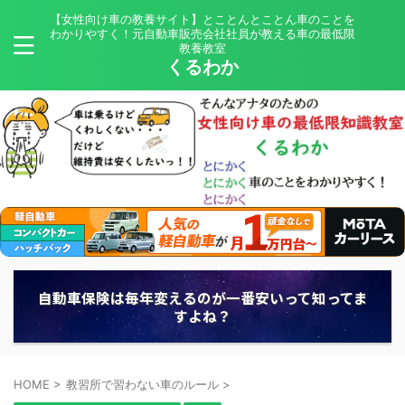
【女性向け車の教養サイト】とことんとことん車のことを
わかりやすく！元自動車販売会社社員が教える車の最低限
教養教室
くるわか
自動車保険は毎年変えるのが一番安いって知ってま
すよね？
HOME
>
教習所で習わない車のルール
>