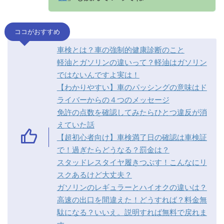
ココがおすすめ
車検とは？車の強制的健康診断のこと
軽油とガソリンの違いって？軽油はガソリン
ではないんですよ実は！
【わかりやすい】車のパッシングの意味はド
ライバーからの４つのメッセージ
免許の点数を確認してみたらひとつ違反が消
えていた話
【超初心者向け】車検満了日の確認は車検証
で！過ぎたらどうなる？罰金は？
スタッドレスタイヤ履きつぶす！こんなにリ
スクあるけど大丈夫？
ガソリンのレギュラーとハイオクの違いは？
高速の出口を間違えた！どうすれば？料金無
駄になる？いいえ。説明すれば無料で戻れま