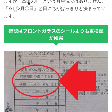
ますが「△年̻̻◇月」という月単位ではありません。
「△年̻̻◇月〇日」と日にちがはっきりと決まってい
ます。
確認はフロントガラスのシールよりも車検証
が確実