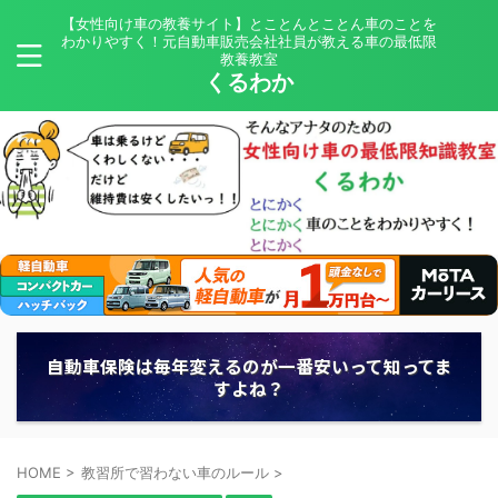
【女性向け車の教養サイト】とことんとことん車のことを
わかりやすく！元自動車販売会社社員が教える車の最低限
教養教室
くるわか
自動車保険は毎年変えるのが一番安いって知ってま
すよね？
HOME
>
教習所で習わない車のルール
>