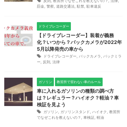
反則
,
教習所でなぜこれを教えないの？
,
法律
,
罰金
,
警察
,
道路交通法
,
駐禁
,
駐車違反
ドライブレコーダー
【ドライブレコーダー】装着が義務
化？いつから？バックカメラが2022年
5月以降発売の車から
ドライブレコーダー
,
バックカメラ
,
バックミラ
ー
,
反則
,
法律
ガソリン
教習所で習わない車のルール
車に入れるガソリンの種類の調べ方
は？レギュラー？ハイオク？軽油？車
検証を見よう
ガソリン
,
ガソリンスタンド
,
ハイオク
,
教習所
でなぜこれを教えないの？
,
車検証
,
軽油