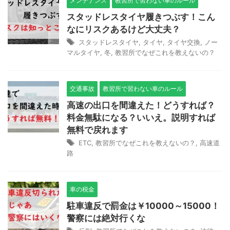
メンテナンス
教習所で習わない車のルール
スタッドレスタイヤ履きつぶす！こん
なにリスクあるけど大丈夫？
スタッドレスタイヤ
,
タイヤ
,
タイヤ交換
,
ノー
マルタイヤ
,
冬
,
教習所でなぜこれを教えないの？
交通事故
教習所で習わない車のルール
高速の出口を間違えた！どうすれば？
料金無駄になる？いいえ。説明すれば
無料で戻れます
ETC
,
教習所でなぜこれを教えないの？
,
高速道
路
車の税金
駐車違反で罰金は￥10000～15000！
警察には絶対行くな