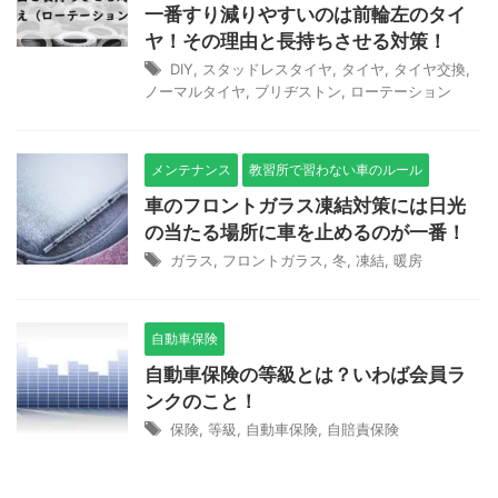
一番すり減りやすいのは前輪左のタイ
ヤ！その理由と長持ちさせる対策！
DIY
,
スタッドレスタイヤ
,
タイヤ
,
タイヤ交換
,
ノーマルタイヤ
,
ブリヂストン
,
ローテーション
メンテナンス
教習所で習わない車のルール
車のフロントガラス凍結対策には日光
の当たる場所に車を止めるのが一番！
ガラス
,
フロントガラス
,
冬
,
凍結
,
暖房
自動車保険
自動車保険の等級とは？いわば会員ラ
ンクのこと！
保険
,
等級
,
自動車保険
,
自賠責保険