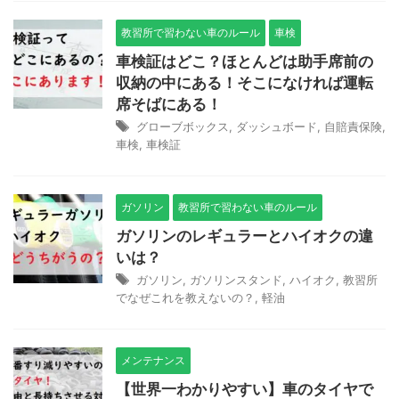
教習所で習わない車のルール
車検
車検証はどこ？ほとんどは助手席前の
収納の中にある！そこになければ運転
席そばにある！
グローブボックス
,
ダッシュボード
,
自賠責保険
,
車検
,
車検証
ガソリン
教習所で習わない車のルール
ガソリンのレギュラーとハイオクの違
いは？
ガソリン
,
ガソリンスタンド
,
ハイオク
,
教習所
でなぜこれを教えないの？
,
軽油
メンテナンス
【世界一わかりやすい】車のタイヤで