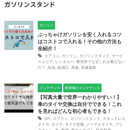
ガソリンスタンド
ガソリン
ぶっちゃけガソリンを安く入れるコツ
はコストコで入れる！その他の方法も
全紹介！
エアコン
,
ガソリン
,
ガソリンスタンド
,
サービ
スエリア
,
レンタカー
,
教習所でなぜこれを教えない
の？
,
給油
,
給油口
,
高速
,
高速道路
メンテナンス
軽貨物のメンテナンス
【写真大量で世界一わかりやすい！】
車のタイヤ交換は自分でできる！これ
を見ればどんな初心者もできる！
DIY
,
エブリィ
,
ガソリンスタンド
,
スタッドレス
タイヤ
,
タイヤ
,
タイヤ交換
,
ノーマルタイヤ
,
ブリ