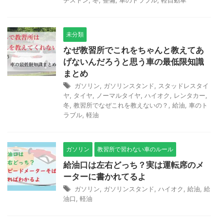
ヂストン
,
冬
,
整備
,
車のトラブル
,
軽自動車
未分類
なぜ教習所でこれをちゃんと教えてあ
げないんだろうと思う車の最低限知識
まとめ
ガソリン
,
ガソリンスタンド
,
スタッドレスタイ
ヤ
,
タイヤ
,
ノーマルタイヤ
,
ハイオク
,
レンタカー
,
冬
,
教習所でなぜこれを教えないの？
,
給油
,
車のト
ラブル
,
軽油
ガソリン
教習所で習わない車のルール
給油口は左右どっち？実は運転席のメ
ーターに書かれてるよ
ガソリン
,
ガソリンスタンド
,
ハイオク
,
給油
,
給
油口
,
軽油