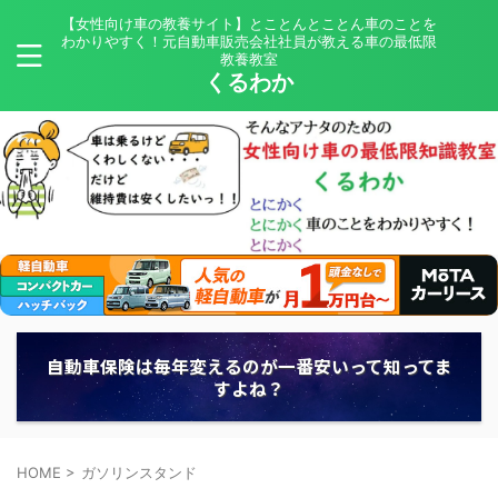
【女性向け車の教養サイト】とことんとことん車のことを
わかりやすく！元自動車販売会社社員が教える車の最低限
教養教室
くるわか
自動車保険は毎年変えるのが一番安いって知ってま
すよね？
HOME
>
ガソリンスタンド