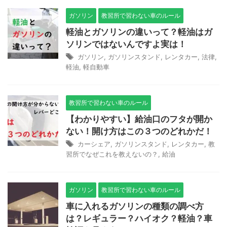
ガソリン
教習所で習わない車のルール
軽油とガソリンの違いって？軽油はガ
ソリンではないんですよ実は！
ガソリン
,
ガソリンスタンド
,
レンタカー
,
法律
,
軽油
,
軽自動車
教習所で習わない車のルール
【わかりやすい】給油口のフタが開か
ない！開け方はこの３つのどれかだ！
カーシェア
,
ガソリンスタンド
,
レンタカー
,
教
習所でなぜこれを教えないの？
,
給油
ガソリン
教習所で習わない車のルール
車に入れるガソリンの種類の調べ方
は？レギュラー？ハイオク？軽油？車