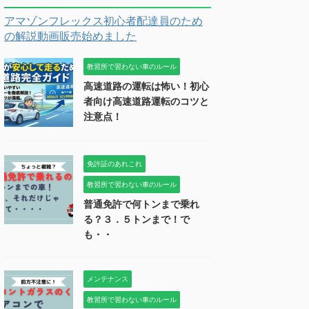
アマゾンフレックス初心者配達員のため
の解説動画販売始めました
教習所で習わない車のルール
高速道路の運転は怖い！初心
者向け高速道路運転のコツと
注意点！
免許証のあれこれ
教習所で習わない車のルール
普通免許で何トンまで乗れ
る？３．５トンまで！で
も・・
メンテナンス
教習所で習わない車のルール