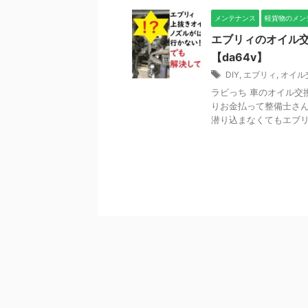
メンテナンス
軽貨物のメン
エブリィのオイル
【da64v】
DIY
,
エブリィ
,
オイル
ラビっち 車のオイル交
りお金払って整備士さん
潜り込まなくてもエブリィ